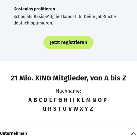
Kostenlos profitieren
Schon als Basis-Mitglied kannst Du Deine Job-Suche
deutlich optimieren.
Jetzt registrieren
21 Mio. XING Mitglieder, von A bis Z
Nachname:
A
B
C
D
E
F
G
H
I
J
K
L
M
N
O
P
Q
R
S
T
U
V
W
X
Y
Z
Unternehmen