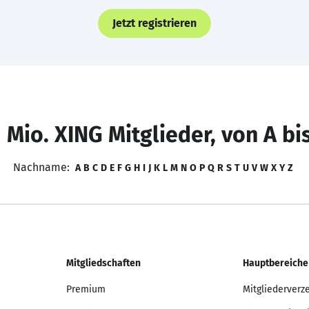
Jetzt registrieren
 Mio. XING Mitglieder, von A bi
Nachname:
A
B
C
D
E
F
G
H
I
J
K
L
M
N
O
P
Q
R
S
T
U
V
W
X
Y
Z
Mitgliedschaften
Hauptbereiche
Premium
Mitgliederverz