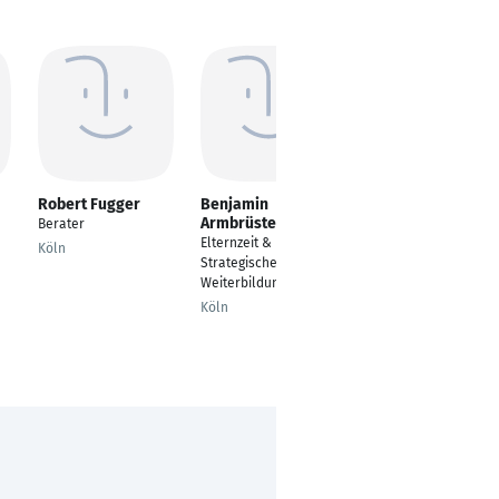
Robert Fugger
Benjamin
Florian Worm
Armbrüster
Berater
Bioingenieurwesen
Elternzeit &
Köln
Frankfurt am Main
Strategische
Weiterbildung
Köln