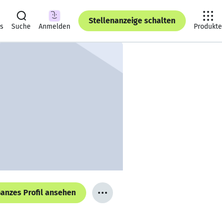
Stellenanzeige schalten
ts
Suche
Anmelden
Produkte
anzes Profil ansehen