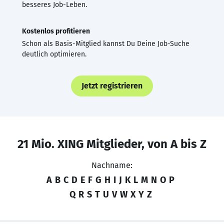
besseres Job-Leben.
Kostenlos profitieren
Schon als Basis-Mitglied kannst Du Deine Job-Suche
deutlich optimieren.
Jetzt registrieren
21 Mio. XING Mitglieder, von A bis Z
Nachname:
A
B
C
D
E
F
G
H
I
J
K
L
M
N
O
P
Q
R
S
T
U
V
W
X
Y
Z