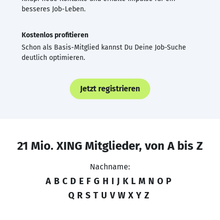
besseres Job-Leben.
Kostenlos profitieren
Schon als Basis-Mitglied kannst Du Deine Job-Suche
deutlich optimieren.
Jetzt registrieren
21 Mio. XING Mitglieder, von A bis Z
Nachname:
A
B
C
D
E
F
G
H
I
J
K
L
M
N
O
P
Q
R
S
T
U
V
W
X
Y
Z