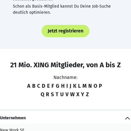
Schon als Basis-Mitglied kannst Du Deine Job-Suche
deutlich optimieren.
Jetzt registrieren
21 Mio. XING Mitglieder, von A bis Z
Nachname:
A
B
C
D
E
F
G
H
I
J
K
L
M
N
O
P
Q
R
S
T
U
V
W
X
Y
Z
Unternehmen
New Work SE