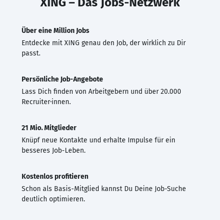
XING – Das Jobs-Netzwerk
Über eine Million Jobs
Entdecke mit XING genau den Job, der wirklich zu Dir
passt.
Persönliche Job-Angebote
Lass Dich finden von Arbeitgebern und über 20.000
Recruiter·innen.
21 Mio. Mitglieder
Knüpf neue Kontakte und erhalte Impulse für ein
besseres Job-Leben.
Kostenlos profitieren
Schon als Basis-Mitglied kannst Du Deine Job-Suche
deutlich optimieren.