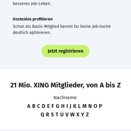
besseres Job-Leben.
Kostenlos profitieren
Schon als Basis-Mitglied kannst Du Deine Job-Suche
deutlich optimieren.
Jetzt registrieren
21 Mio. XING Mitglieder, von A bis Z
Nachname:
A
B
C
D
E
F
G
H
I
J
K
L
M
N
O
P
Q
R
S
T
U
V
W
X
Y
Z