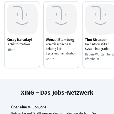
Koray Karadayi
Wenzel Blamberg
Tino Strasser
Fachinformatiker
kommisarrische IT-
Fachinformatiker
Leitung | IT-
Systemintegration
Löhne
Systemadministration
Baden-Württemberg 
Berlin
Pforzheim
XING – Das Jobs-Netzwerk
Über eine Million Jobs
Entdecke mit XING genau den Job, der wirklich zu Dir