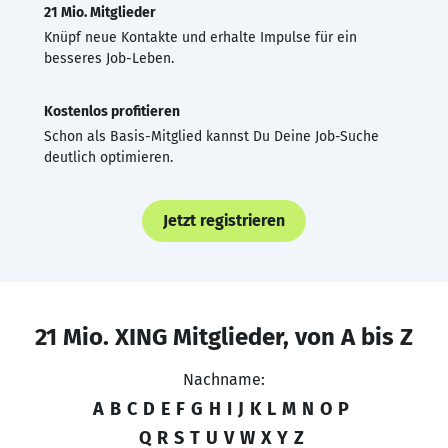
21 Mio. Mitglieder
Knüpf neue Kontakte und erhalte Impulse für ein
besseres Job-Leben.
Kostenlos profitieren
Schon als Basis-Mitglied kannst Du Deine Job-Suche
deutlich optimieren.
Jetzt registrieren
21 Mio. XING Mitglieder, von A bis Z
Nachname:
A
B
C
D
E
F
G
H
I
J
K
L
M
N
O
P
Q
R
S
T
U
V
W
X
Y
Z