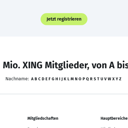
Jetzt registrieren
 Mio. XING Mitglieder, von A bi
Nachname:
A
B
C
D
E
F
G
H
I
J
K
L
M
N
O
P
Q
R
S
T
U
V
W
X
Y
Z
Mitgliedschaften
Hauptbereiche