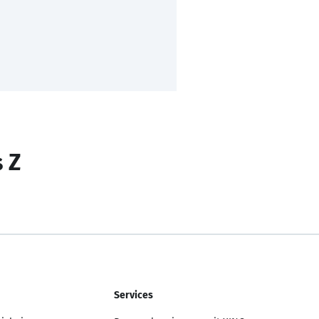
s Z
Services