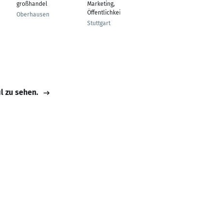
großhandel
Marketing,
Treasury Germany &
Öffentlichkeitsarbeit
Austria
Oberhausen
Stuttgart
Stuttgart
il zu sehen.