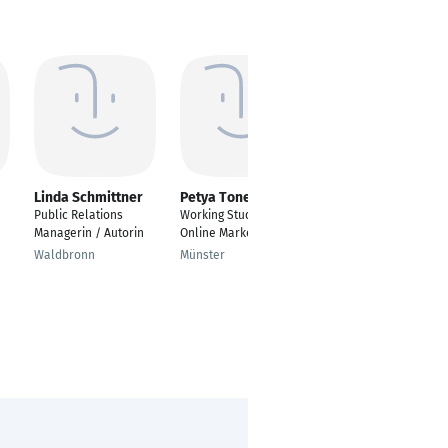
Linda Schmittner
Petya Toneva
Nataliia Hryshyna
Public Relations
Working Student -
---
Managerin / Autorin
Online Marketing
München
Waldbronn
Münster