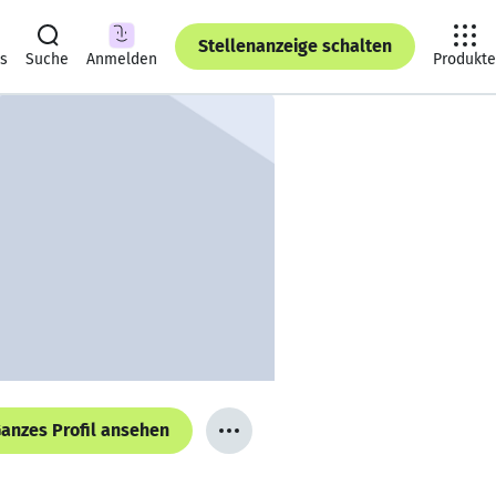
Stellenanzeige schalten
ts
Suche
Anmelden
Produkte
anzes Profil ansehen