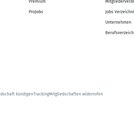
Premium
Mitgliederverz
ProJobs
Jobs Verzeichn
Unternehmen
Berufsverzeich
edschaft kündigen
Tracking
Mitgliedschaften widerrufen