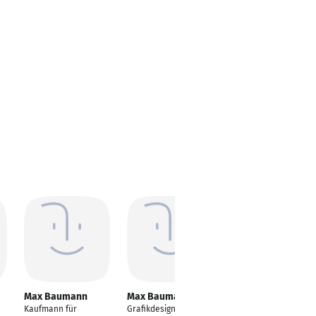
Max Baumann
Max Baumann
Max Baumann
Kaufmann für
Grafikdesigner,
Associate Director