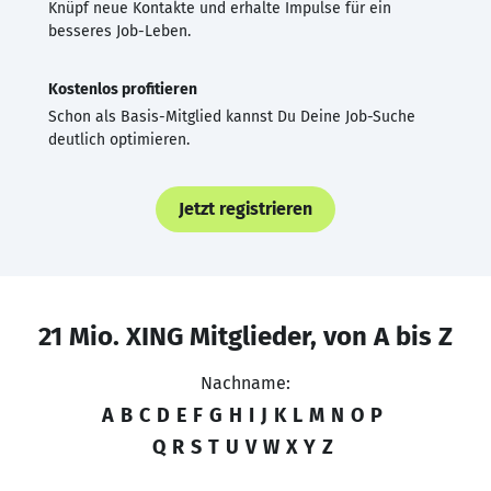
Knüpf neue Kontakte und erhalte Impulse für ein
besseres Job-Leben.
Kostenlos profitieren
Schon als Basis-Mitglied kannst Du Deine Job-Suche
deutlich optimieren.
Jetzt registrieren
21 Mio. XING Mitglieder, von A bis Z
Nachname:
A
B
C
D
E
F
G
H
I
J
K
L
M
N
O
P
Q
R
S
T
U
V
W
X
Y
Z