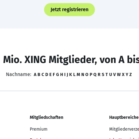
Jetzt registrieren
 Mio. XING Mitglieder, von A bi
Nachname:
A
B
C
D
E
F
G
H
I
J
K
L
M
N
O
P
Q
R
S
T
U
V
W
X
Y
Z
Mitgliedschaften
Hauptbereiche
Premium
Mitgliederverz