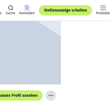
Stellenanzeige schalten
ts
Suche
Anmelden
Produkte
anzes Profil ansehen