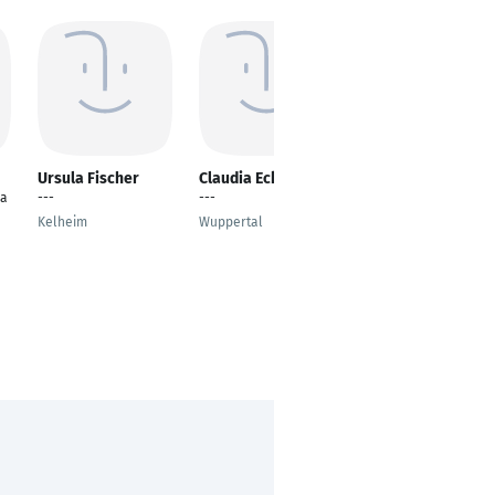
Ursula Fischer
Claudia Eckstein
Stefan Hettmann
ha
---
---
Physiotherapeut,
Masseur u. med.
Kelheim
Wuppertal
Bademeister,
Sportphysiotherapeut
,
Burgstemmen