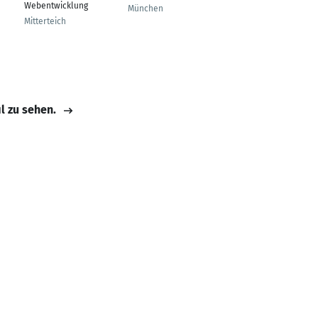
Webentwicklung
München
München
Mitterteich
il zu sehen.