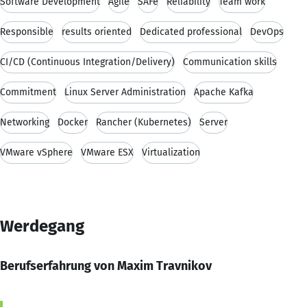
Software Development
Agile
SAFe
Reliability
Team work
Responsible
results oriented
Dedicated professional
DevOps
CI/CD (Continuous Integration/Delivery)
Communication skills
Commitment
Linux Server Administration
Apache Kafka
Networking
Docker
Rancher (Kubernetes)
Server
VMware vSphere
VMware ESX
Virtualization
Werdegang
Berufserfahrung von Maxim Travnikov