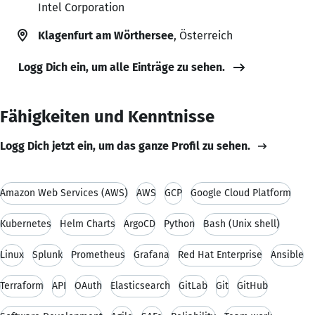
Intel Corporation
Klagenfurt am Wörthersee
, Österreich
Logg Dich ein, um alle Einträge zu sehen.
Fähigkeiten und Kenntnisse
Logg Dich jetzt ein, um das ganze Profil zu sehen.
Amazon Web Services (AWS)
AWS
GCP
Google Cloud Platform
Kubernetes
Helm Charts
ArgoCD
Python
Bash (Unix shell)
Linux
Splunk
Prometheus
Grafana
Red Hat Enterprise
Ansible
Terraform
API
OAuth
Elasticsearch
GitLab
Git
GitHub