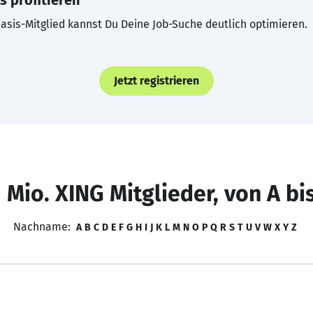
s profitieren
asis-Mitglied kannst Du Deine Job-Suche deutlich optimieren.
Jetzt registrieren
 Mio. XING Mitglieder, von A bi
Nachname:
A
B
C
D
E
F
G
H
I
J
K
L
M
N
O
P
Q
R
S
T
U
V
W
X
Y
Z