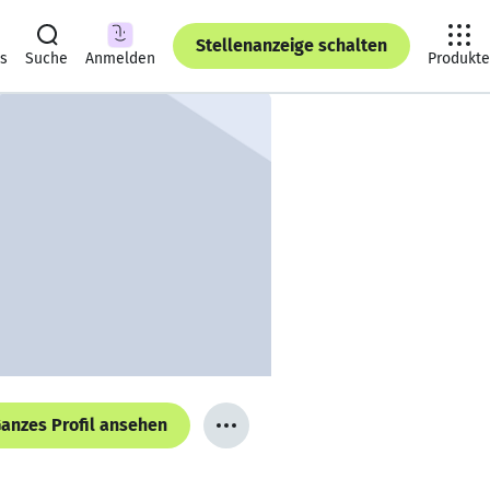
Stellenanzeige schalten
ts
Suche
Anmelden
Produkte
anzes Profil ansehen