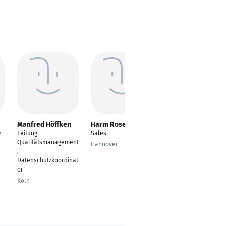
Manfred Höffken
Harm Rosebrock
Jürgen Knebler
r
Leitung
Sales
Gesundheits- und
Qualitätsmanagement
Krankenpfleger
Hannover
,
Rosenheim
Datenschutzkoordinat
or
Köln