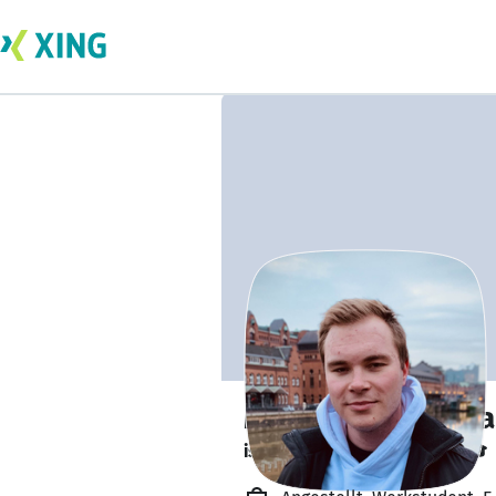
Maximilian Adeba
ist kurz vor dem Abschluss. 🎓