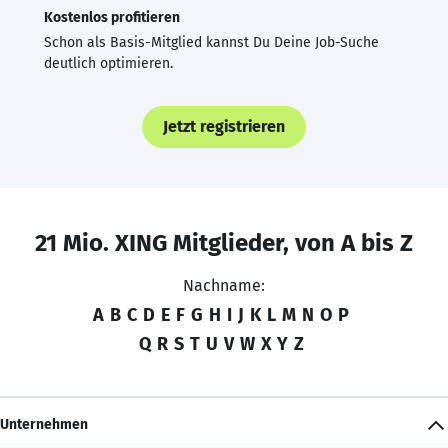
Kostenlos profitieren
Schon als Basis-Mitglied kannst Du Deine Job-Suche
deutlich optimieren.
Jetzt registrieren
21 Mio. XING Mitglieder, von A bis Z
Nachname:
A
B
C
D
E
F
G
H
I
J
K
L
M
N
O
P
Q
R
S
T
U
V
W
X
Y
Z
Unternehmen