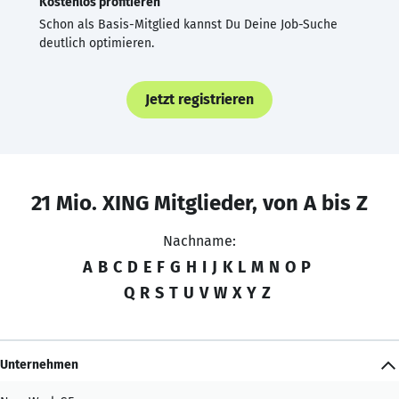
Kostenlos profitieren
Schon als Basis-Mitglied kannst Du Deine Job-Suche
deutlich optimieren.
Jetzt registrieren
21 Mio. XING Mitglieder, von A bis Z
Nachname:
A
B
C
D
E
F
G
H
I
J
K
L
M
N
O
P
Q
R
S
T
U
V
W
X
Y
Z
Unternehmen