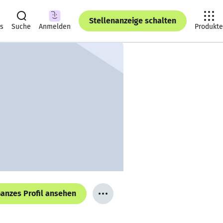
Stellenanzeige schalten
ts
Suche
Anmelden
Produkte
anzes Profil ansehen