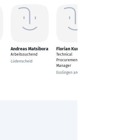
Andreas Matsibora
Florian Kuntz
Jörg Hanf
Arbeitssuchend
Technical
Projektleiter
Procurement
Automotive
Lüdenscheid
Manager
Würselen
Esslingen am Neckar