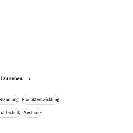
il zu sehen.
ehandlung
Produktentwicklung
tofftechnik
Mechanik