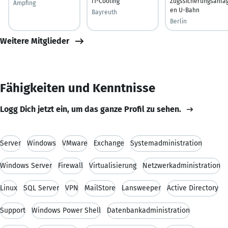
IT-Cooling
Zugssicherungsanla
Ampfing
en U-Bahn
Bayreuth
Berlin
Weitere Mitglieder
Fähigkeiten und Kenntnisse
Logg Dich jetzt ein, um das ganze Profil zu sehen.
Server
Windows
VMware
Exchange
Systemadministration
Windows Server
Firewall
Virtualisierung
Netzwerkadministration
Linux
SQL Server
VPN
MailStore
Lansweeper
Active Directory
Support
Windows Power Shell
Datenbankadministration