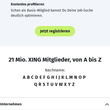
Kostenlos profitieren
Schon als Basis-Mitglied kannst Du Deine Job-Suche
deutlich optimieren.
Jetzt registrieren
21 Mio. XING Mitglieder, von A bis Z
Nachname:
A
B
C
D
E
F
G
H
I
J
K
L
M
N
O
P
Q
R
S
T
U
V
W
X
Y
Z
Unternehmen