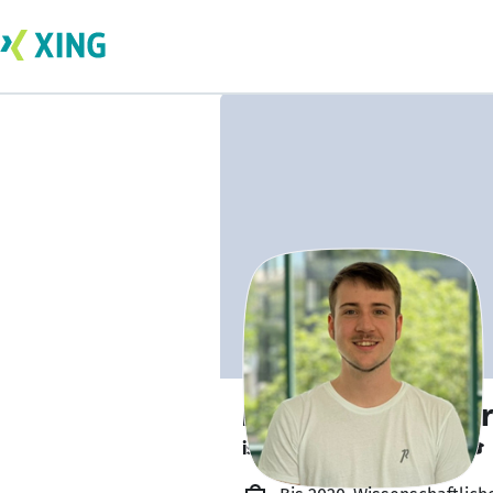
Maximilian Löffler
ist kurz vor dem Abschluss. 🎓