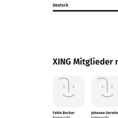
Deutsch
XING Mitglieder 
Fabio Becker
Johanna Germie
Angewandte
Angewandte