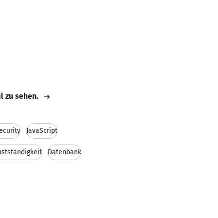
il zu sehen.
curity
JavaScript
bstständigkeit
Datenbank