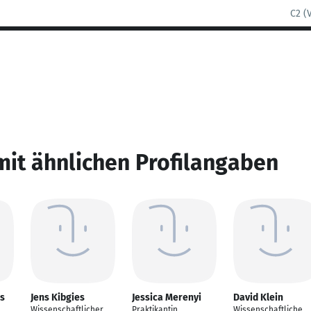
C2 (
mit ähnlichen Profilangaben
s
Jens Kibgies
Jessica Merenyi
David Klein
Wissenschaftlicher
Praktikantin
Wissenschaftliche