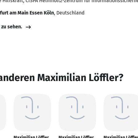
e Hilfskraft, CISPA Helmholtz-Zentrum für Informationssicher
kfurt am Main Essen Köln
, Deutschland
e zu sehen.
anderen Maximilian Löffler?
Maximilian Löffler
Maximilian Löffler
Maximilian Löffle