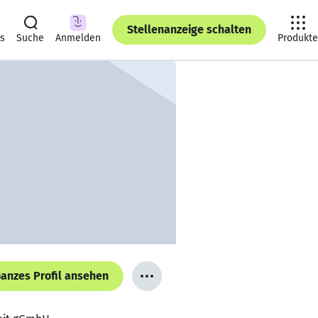
Stellenanzeige schalten
ts
Suche
Anmelden
Produkte
anzes Profil ansehen