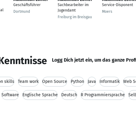
Geschäftsführer
Sachbearbeiter im
Service-Disponent
al
Jugendamt
Dortmund
Moers
Freiburg im Breisgau
Kenntnisse
Logg Dich jetzt ein, um das ganze Prof
 skills
Team work
Open Source
Python
Java
Informatik
Web Se
Software
Englische Sprache
Deutsch
R Programmiersprache
Sel