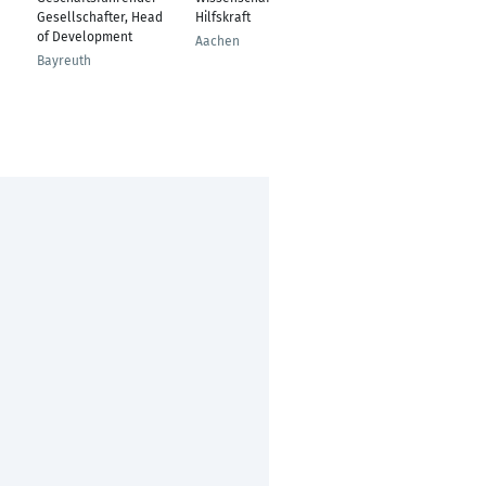
Environmental
Gesellschafter, Head
Hilfskraft
Sciences
of Development
Aachen
(Ecotoxicology)
Bayreuth
Mannheim