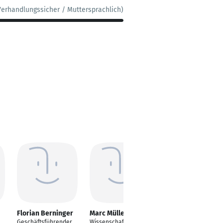
Verhandlungssicher / Muttersprachlich)
Florian Berninger
Marc Müllenbach
Larissa Zoë
Herrmann
Geschäftsführender
Wissenschaftliche