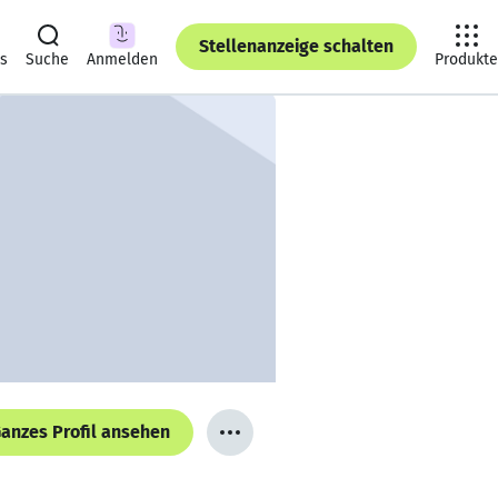
Stellenanzeige schalten
ts
Suche
Anmelden
Produkte
anzes Profil ansehen