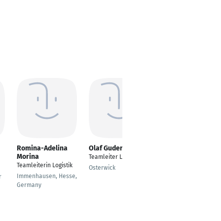
Romina-Adelina
Olaf Guderlei
Johannes Fogl
Morina
Teamleiter Logistik
Director of Global
Teamleiterin Logistik
Supply Chain
Osterwick
Management
Immenhausen, Hesse,
r
Germany
Reutlingen