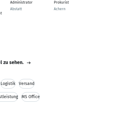
Administrator
Prokurist
Augsburg
Abstatt
Achern
t
il zu sehen.
Logistik
Versand
stleistung
MS Office