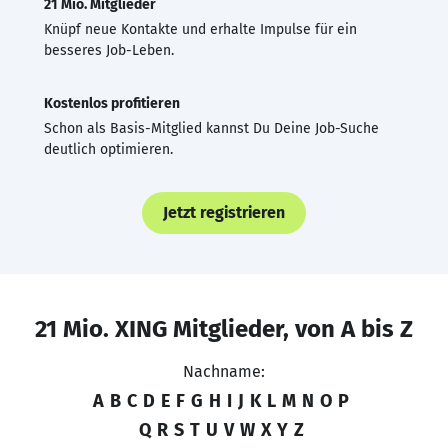
21 Mio. Mitglieder
Knüpf neue Kontakte und erhalte Impulse für ein
besseres Job-Leben.
Kostenlos profitieren
Schon als Basis-Mitglied kannst Du Deine Job-Suche
deutlich optimieren.
Jetzt registrieren
21 Mio. XING Mitglieder, von A bis Z
Nachname:
A
B
C
D
E
F
G
H
I
J
K
L
M
N
O
P
Q
R
S
T
U
V
W
X
Y
Z