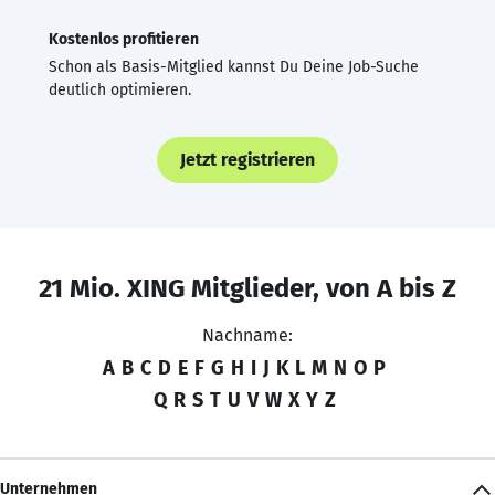
Kostenlos profitieren
Schon als Basis-Mitglied kannst Du Deine Job-Suche
deutlich optimieren.
Jetzt registrieren
21 Mio. XING Mitglieder, von A bis Z
Nachname:
A
B
C
D
E
F
G
H
I
J
K
L
M
N
O
P
Q
R
S
T
U
V
W
X
Y
Z
Unternehmen