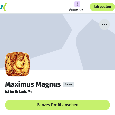
Job posten
Anmelden
Maximus Magnus
Basis
ist im Urlaub. 🏝️
Ganzes Profil ansehen