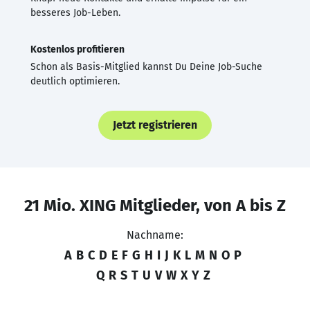
besseres Job-Leben.
Kostenlos profitieren
Schon als Basis-Mitglied kannst Du Deine Job-Suche
deutlich optimieren.
Jetzt registrieren
21 Mio. XING Mitglieder, von A bis Z
Nachname:
A
B
C
D
E
F
G
H
I
J
K
L
M
N
O
P
Q
R
S
T
U
V
W
X
Y
Z