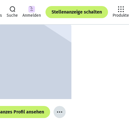
Stellenanzeige schalten
ts
Suche
Anmelden
Produkte
anzes Profil ansehen