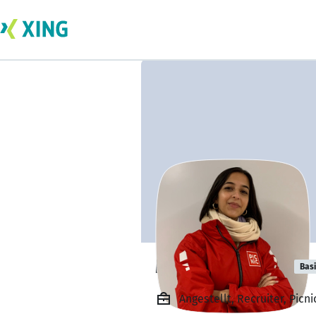
Maya Budhdeo
Bas
Angestellt, Recruiter, Picn