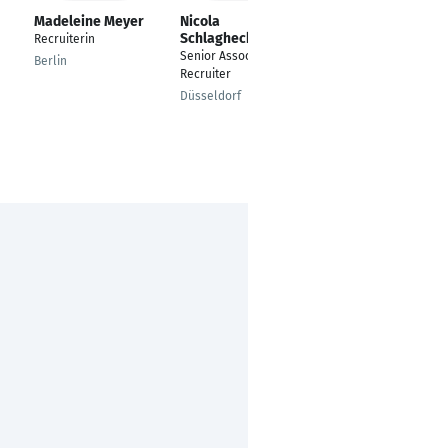
Madeleine Meyer
Nicola
Alexander
Schlaghecken
Gliniecki
Recruiterin
Senior Associate
Recruiter
Berlin
Recruiter
Berlin
Düsseldorf