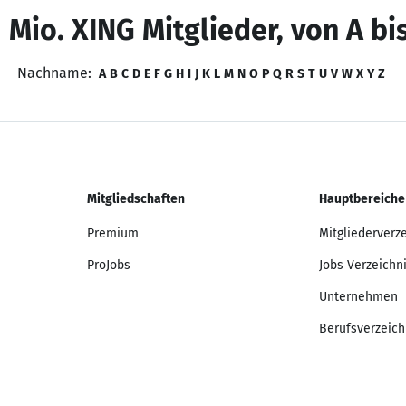
 Mio. XING Mitglieder, von A bi
Nachname:
A
B
C
D
E
F
G
H
I
J
K
L
M
N
O
P
Q
R
S
T
U
V
W
X
Y
Z
Mitgliedschaften
Hauptbereiche
Premium
Mitgliederverz
ProJobs
Jobs Verzeichn
Unternehmen
Berufsverzeich