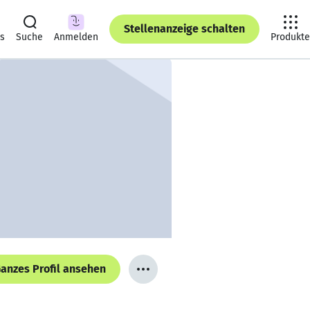
Stellenanzeige schalten
ts
Suche
Anmelden
Produkte
anzes Profil ansehen