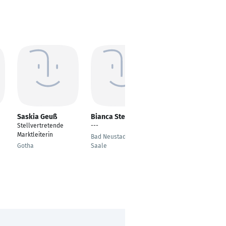
Saskia Geuß
Bianca Stephan
Manuel Mielke
Stellvertretende
---
Betriebswirtschaft
Marktleiterin
und Recht
Bad Neustadt an der
Gotha
Saale
Würzburg