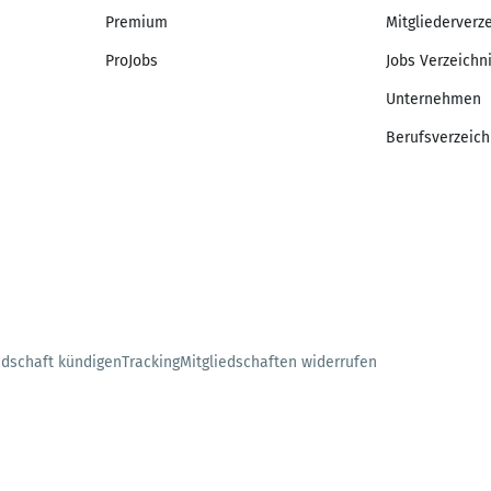
Premium
Mitgliederverz
ProJobs
Jobs Verzeichn
Unternehmen
Berufsverzeich
edschaft kündigen
Tracking
Mitgliedschaften widerrufen