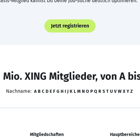
asis-Mitglied kannst Du Deine Job-Suche deutlich optimieren.
Jetzt registrieren
 Mio. XING Mitglieder, von A bi
Nachname:
A
B
C
D
E
F
G
H
I
J
K
L
M
N
O
P
Q
R
S
T
U
V
W
X
Y
Z
Mitgliedschaften
Hauptbereiche