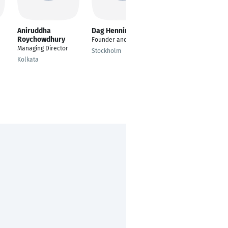
Aniruddha
Dag Henning
James Smith
Roychowdhury
Founder and CEO
C.E.O
Managing Director
Stockholm
Paris
Kolkata