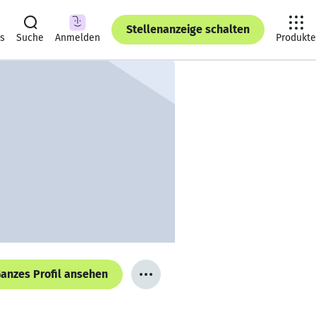
Stellenanzeige schalten
ts
Suche
Anmelden
Produkte
anzes Profil ansehen