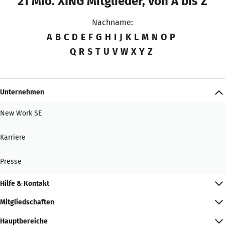
21 Mio. XING Mitglieder, von A bis Z
Nachname:
A
B
C
D
E
F
G
H
I
J
K
L
M
N
O
P
Q
R
S
T
U
V
W
X
Y
Z
Unternehmen
New Work SE
Karriere
Presse
Hilfe & Kontakt
Mitgliedschaften
Hauptbereiche