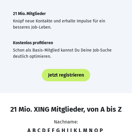
21 Mio. Mitglieder
Knüpf neue Kontakte und erhalte Impulse für ein
besseres Job-Leben.
Kostenlos profitieren
Schon als Basis-Mitglied kannst Du Deine Job-Suche
deutlich optimieren.
Jetzt registrieren
21 Mio. XING Mitglieder, von A bis Z
Nachname:
A
B
C
D
E
F
G
H
I
J
K
L
M
N
O
P