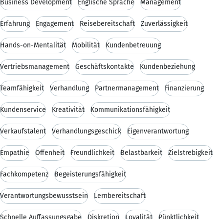
Business Development
Englische Sprache
Management
Erfahrung
Engagement
Reisebereitschaft
Zuverlässigkeit
Hands-on-Mentalität
Mobilität
Kundenbetreuung
Vertriebsmanagement
Geschäftskontakte
Kundenbeziehung
Teamfähigkeit
Verhandlung
Partnermanagement
Finanzierung
Kundenservice
Kreativität
Kommunikationsfähigkeit
Verkaufstalent
Verhandlungsgeschick
Eigenverantwortung
Empathie
Offenheit
Freundlichkeit
Belastbarkeit
Zielstrebigkeit
Fachkompetenz
Begeisterungsfähigkeit
Verantwortungsbewusstsein
Lernbereitschaft
Schnelle Auffassungsgabe
Diskretion
Loyalität
Pünktlichkeit