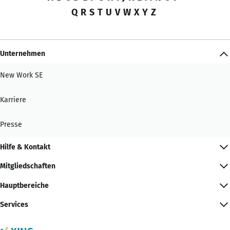
Q
R
S
T
U
V
W
X
Y
Z
Unternehmen
New Work SE
Karriere
Presse
Hilfe & Kontakt
Mitgliedschaften
Hauptbereiche
Services