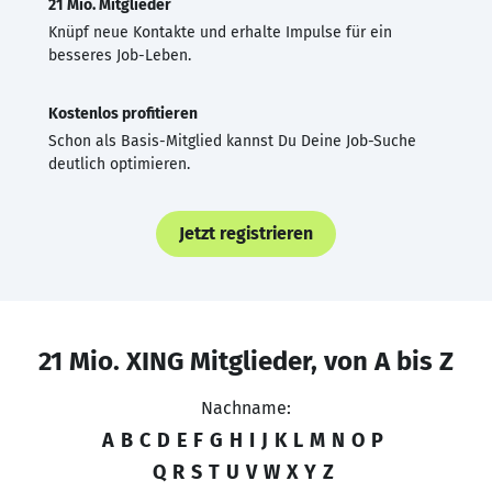
21 Mio. Mitglieder
Knüpf neue Kontakte und erhalte Impulse für ein
besseres Job-Leben.
Kostenlos profitieren
Schon als Basis-Mitglied kannst Du Deine Job-Suche
deutlich optimieren.
Jetzt registrieren
21 Mio. XING Mitglieder, von A bis Z
Nachname:
A
B
C
D
E
F
G
H
I
J
K
L
M
N
O
P
Q
R
S
T
U
V
W
X
Y
Z