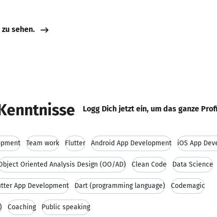
e zu sehen.
Kenntnisse
Logg Dich jetzt ein, um das ganze Prof
opment
Team work
Flutter
Android App Development
iOS App Dev
Object Oriented Analysis Design (OO/AD)
Clean Code
Data Science
utter App Development
Dart (programming language)
Codemagic
)
Coaching
Public speaking