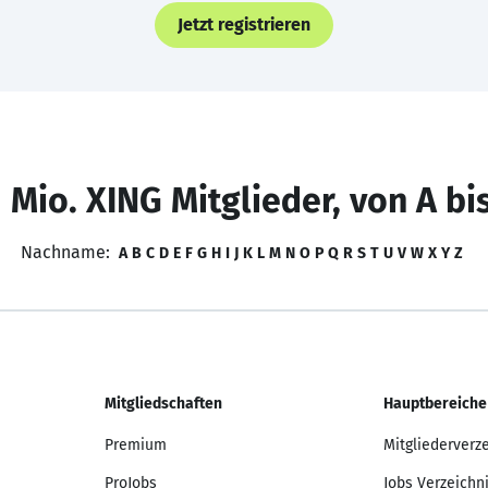
Jetzt registrieren
 Mio. XING Mitglieder, von A bi
Nachname:
A
B
C
D
E
F
G
H
I
J
K
L
M
N
O
P
Q
R
S
T
U
V
W
X
Y
Z
Mitgliedschaften
Hauptbereiche
Premium
Mitgliederverz
ProJobs
Jobs Verzeichn