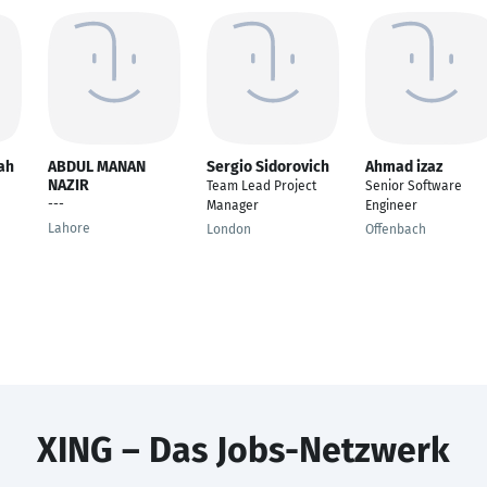
ah
ABDUL MANAN
Sergio Sidorovich
Ahmad izaz
NAZIR
Team Lead Project
Senior Software
---
Manager
Engineer
Lahore
London
Offenbach
XING – Das Jobs-Netzwerk