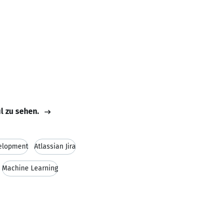
il zu sehen.
elopment
Atlassian Jira
Machine Learning