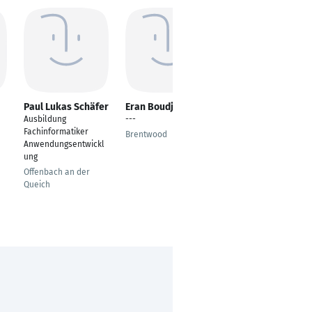
Paul Lukas Schäfer
Eran Boudjnah
Nikolai Fedorov
Ausbildung
---
Android Developer
Fachinformatiker
Brentwood
Antalya
Anwendungsentwickl
ung
Offenbach an der
Queich