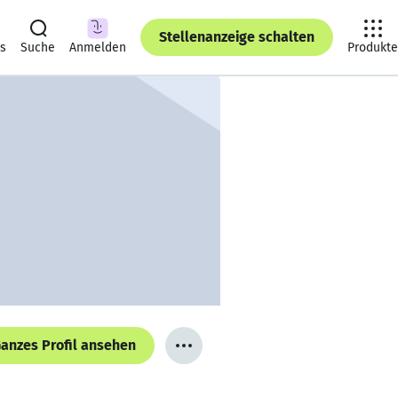
Stellenanzeige schalten
ts
Suche
Anmelden
Produkte
anzes Profil ansehen