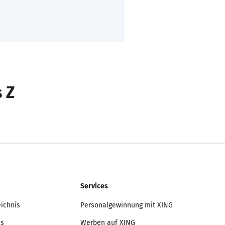
s Z
Services
eichnis
Personalgewinnung mit XING
is
Werben auf XING