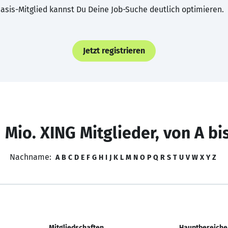
asis-Mitglied kannst Du Deine Job-Suche deutlich optimieren.
Jetzt registrieren
 Mio. XING Mitglieder, von A bi
Nachname:
A
B
C
D
E
F
G
H
I
J
K
L
M
N
O
P
Q
R
S
T
U
V
W
X
Y
Z
Mitgliedschaften
Hauptbereiche