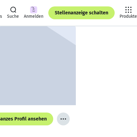
Stellenanzeige schalten
ts
Suche
Anmelden
Produkte
anzes Profil ansehen