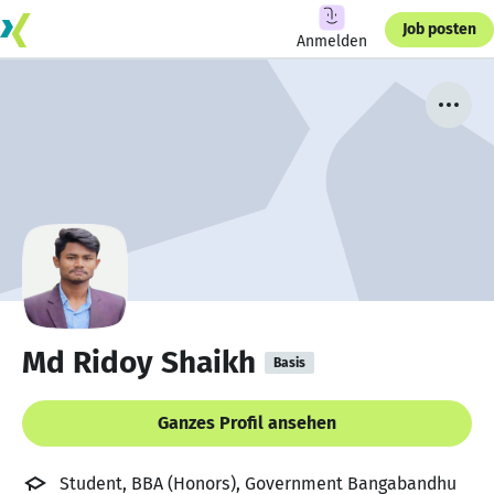
Job posten
Anmelden
Md Ridoy Shaikh
Basis
Ganzes Profil ansehen
Student, BBA (Honors), Government Bangabandhu