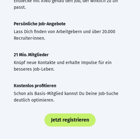
Entdecke mit XING genau den Job, der wirklich zu Dir
passt.
Persönliche Job-Angebote
Lass Dich finden von Arbeitgebern und über 20.000
Recruiter·innen.
21 Mio. Mitglieder
Knüpf neue Kontakte und erhalte Impulse für ein
besseres Job-Leben.
Kostenlos profitieren
Schon als Basis-Mitglied kannst Du Deine Job-Suche
deutlich optimieren.
Jetzt registrieren