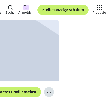
Stellenanzeige schalten
ts
Suche
Anmelden
Produkte
anzes Profil ansehen