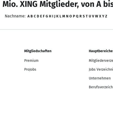
 Mio. XING Mitglieder, von A bi
Nachname:
A
B
C
D
E
F
G
H
I
J
K
L
M
N
O
P
Q
R
S
T
U
V
W
X
Y
Z
Mitgliedschaften
Hauptbereiche
Premium
Mitgliederverz
ProJobs
Jobs Verzeichn
Unternehmen
Berufsverzeich