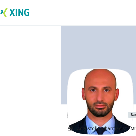
Medhat Ahmed
Bas
Angestellt, Pharmacist/ M