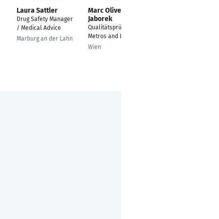
Laura Sattler
Marc Oliver
Matthias
Jaborek
Cossmann
Drug Safety Manager
Qualitätsprüfer /
Pharmacovigilance
/ Medical Advice
Metros and Light Rail
Consultant
Marburg an der Lahn
Wien
Aachen