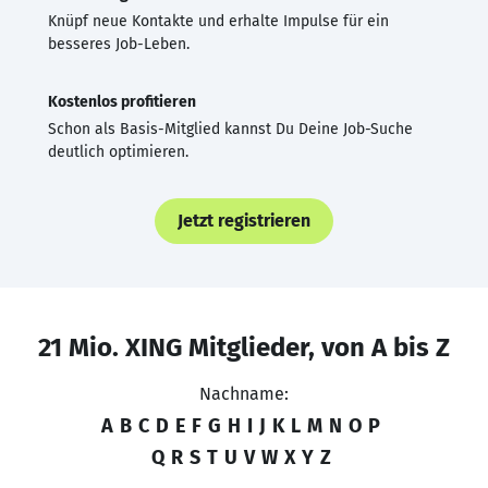
Knüpf neue Kontakte und erhalte Impulse für ein
besseres Job-Leben.
Kostenlos profitieren
Schon als Basis-Mitglied kannst Du Deine Job-Suche
deutlich optimieren.
Jetzt registrieren
21 Mio. XING Mitglieder, von A bis Z
Nachname:
A
B
C
D
E
F
G
H
I
J
K
L
M
N
O
P
Q
R
S
T
U
V
W
X
Y
Z