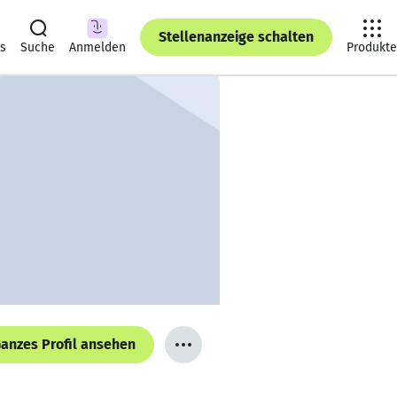
Stellenanzeige schalten
ts
Suche
Anmelden
Produkte
anzes Profil ansehen