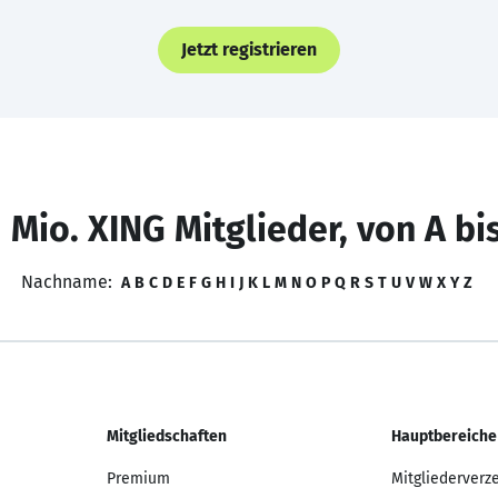
Jetzt registrieren
 Mio. XING Mitglieder, von A bi
Nachname:
A
B
C
D
E
F
G
H
I
J
K
L
M
N
O
P
Q
R
S
T
U
V
W
X
Y
Z
Mitgliedschaften
Hauptbereiche
Premium
Mitgliederverz