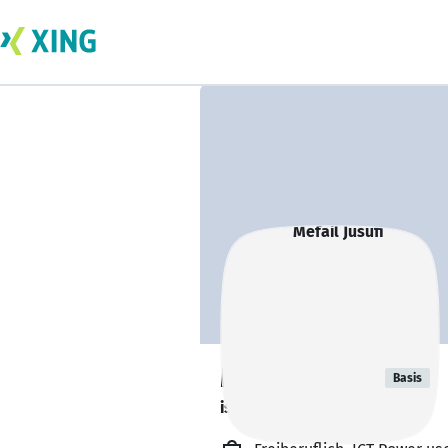
Mefail Jusufi
Basis
ist offen für Projekte. 🔎