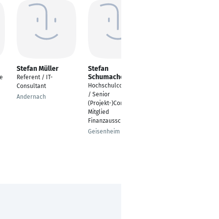
Stefan Müller
Stefan
Dirk Böttcher
Schumacher
le
Referent / IT-
Head of Finance and
Hochschulcontrolling
Consultant
Administration IBL
/ Senior
Andernach
Hamburg
(Projekt-)Controller /
Mitglied
Finanzausschuss
Geisenheim