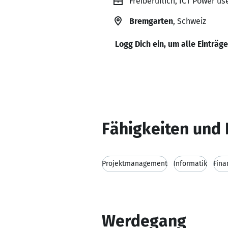
Freiberuflich, ICT Power u
Bremgarten
, Schweiz
Logg Dich ein, um alle Einträg
Fähigkeiten und 
Projektmanagement
Informatik
Fina
Werdegang