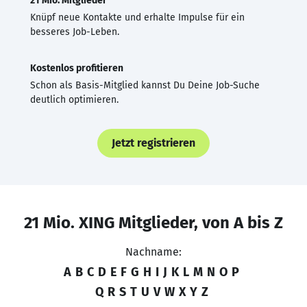
21 Mio. Mitglieder
Knüpf neue Kontakte und erhalte Impulse für ein
besseres Job-Leben.
Kostenlos profitieren
Schon als Basis-Mitglied kannst Du Deine Job-Suche
deutlich optimieren.
Jetzt registrieren
21 Mio. XING Mitglieder, von A bis Z
Nachname:
A
B
C
D
E
F
G
H
I
J
K
L
M
N
O
P
Q
R
S
T
U
V
W
X
Y
Z