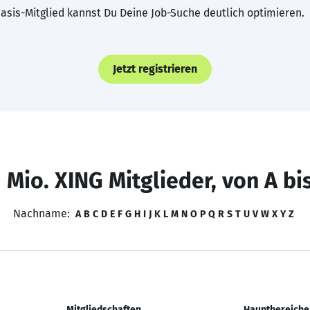
asis-Mitglied kannst Du Deine Job-Suche deutlich optimieren.
Jetzt registrieren
 Mio. XING Mitglieder, von A bi
Nachname:
A
B
C
D
E
F
G
H
I
J
K
L
M
N
O
P
Q
R
S
T
U
V
W
X
Y
Z
Mitgliedschaften
Hauptbereiche