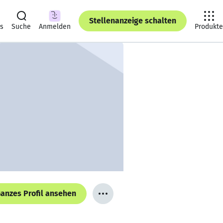
Stellenanzeige schalten
ts
Suche
Anmelden
Produkte
anzes Profil ansehen