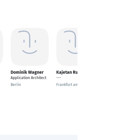
Dominik Wagner
Kajetan Rutkowski
Daniel Rubel
Application Architect
---
Information Systems
Consultant
Berlin
Frankfurt am Main
Curitiba