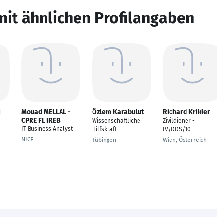
mit ähnlichen Profilangaben
i
Mouad MELLAL -
Özlem Karabulut
Richard Krikler
CPRE FL IREB
Wissenschaftliche
Zivildiener -
IT Business Analyst
Hilfskraft
IV/DDS/10
NICE
Tübingen
Wien, Österreich