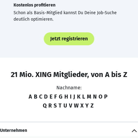
Kostenlos profitieren
Schon als Basis-Mitglied kannst Du Deine Job-Suche
deutlich optimieren.
Jetzt registrieren
21 Mio. XING Mitglieder, von A bis Z
Nachname:
A
B
C
D
E
F
G
H
I
J
K
L
M
N
O
P
Q
R
S
T
U
V
W
X
Y
Z
Unternehmen