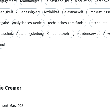
ngagement
Teamfähigkeit
Selbstständigkeit
Motivation
Verantwo
ähigkeit
Zuverlässigkeit
Flexibilität
Belastbarkeit
Durchsetzungs
gsgabe
Analytisches Denken
Technisches Verständnis
Datenaustau
itsschutz
Abteilungsleitung
Kundenbeziehung
Kundenservice
Anw
ung
ie Cremer
, seit März 2021