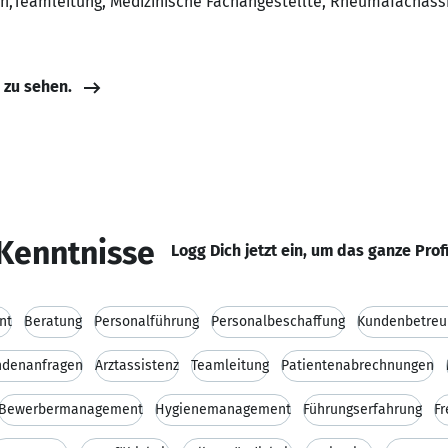
in,Teamleitung, Medizinische Fachangestellte, Rheumafachass
e zu sehen.
Kenntnisse
Logg Dich jetzt ein, um das ganze Prof
nt
Beratung
Personalführung
Personalbeschaffung
Kundenbetreu
ndenanfragen
Arztassistenz
Teamleitung
Patientenabrechnungen
Bewerbermanagement
Hygienemanagement
Führungserfahrung
Fr