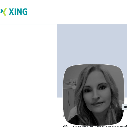
Melanie Cremer
B
ist offen für Projekte. 🔎