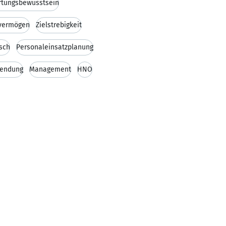
rtungsbewusstsein
vermögen
Zielstrebigkeit
sch
Personaleinsatzplanung
endung
Management
HNO