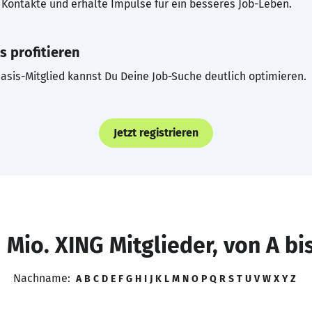
Kontakte und erhalte Impulse für ein besseres Job-Leben.
s profitieren
asis-Mitglied kannst Du Deine Job-Suche deutlich optimieren.
Jetzt registrieren
 Mio. XING Mitglieder, von A bi
Nachname:
A
B
C
D
E
F
G
H
I
J
K
L
M
N
O
P
Q
R
S
T
U
V
W
X
Y
Z