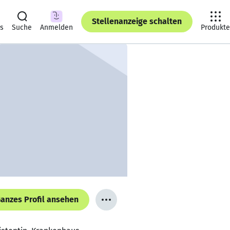
Stellenanzeige schalten
ts
Suche
Anmelden
Produkte
anzes Profil ansehen