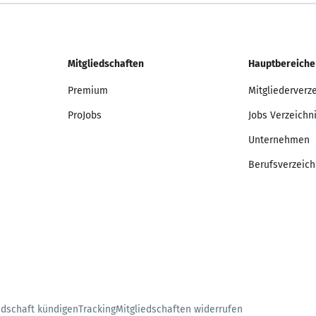
Mitgliedschaften
Hauptbereiche
Premium
Mitgliederverz
ProJobs
Jobs Verzeichn
Unternehmen
Berufsverzeich
edschaft kündigen
Tracking
Mitgliedschaften widerrufen