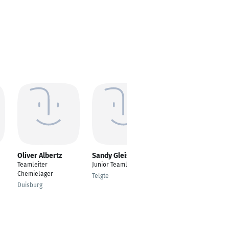
Oliver Albertz
Sandy Gleisberg
Yvonne
Hedermann
Teamleiter
Junior Teamleiter
Teamleiterin
Chemielager
Telgte
Kundenservice
Duisburg
Teltow