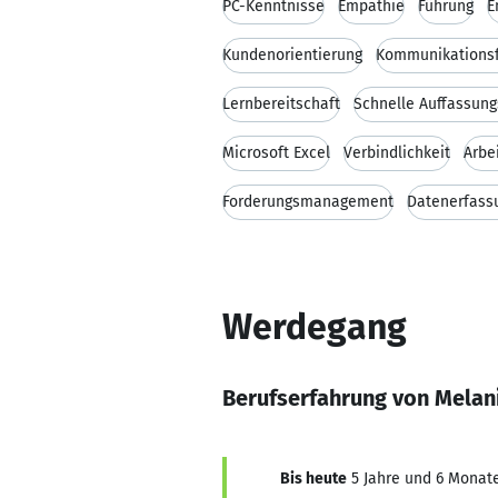
PC-Kenntnisse
Empathie
Führung
E
Kundenorientierung
Kommunikationsf
Lernbereitschaft
Schnelle Auffassun
Microsoft Excel
Verbindlichkeit
Arbe
Forderungsmanagement
Datenerfass
Werdegang
Berufserfahrung von Melan
Bis heute
5 Jahre und 6 Monate