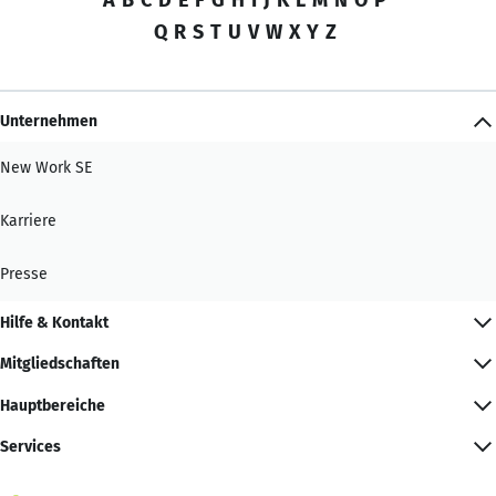
Q
R
S
T
U
V
W
X
Y
Z
Unternehmen
New Work SE
Karriere
Presse
Hilfe & Kontakt
Mitgliedschaften
Hauptbereiche
Services