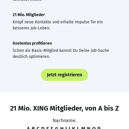
21 Mio. Mitglieder
Knüpf neue Kontakte und erhalte Impulse für ein
besseres Job-Leben.
Kostenlos profitieren
Schon als Basis-Mitglied kannst Du Deine Job-Suche
deutlich optimieren.
Jetzt registrieren
21 Mio. XING Mitglieder, von A bis Z
Nachname:
A
B
C
D
E
F
G
H
I
J
K
L
M
N
O
P