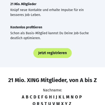
21 Mio. Mitglieder
Knüpf neue Kontakte und erhalte Impulse für ein
besseres Job-Leben.
Kostenlos profitieren
Schon als Basis-Mitglied kannst Du Deine Job-Suche
deutlich optimieren.
Jetzt registrieren
21 Mio. XING Mitglieder, von A bis Z
Nachname:
A
B
C
D
E
F
G
H
I
J
K
L
M
N
O
P
Q
R
S
T
U
V
W
X
Y
Z