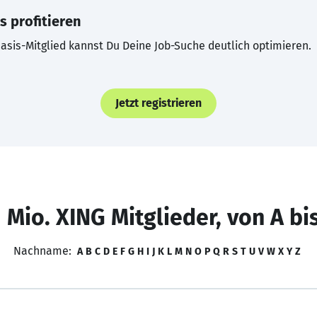
s profitieren
asis-Mitglied kannst Du Deine Job-Suche deutlich optimieren.
Jetzt registrieren
 Mio. XING Mitglieder, von A bi
Nachname:
A
B
C
D
E
F
G
H
I
J
K
L
M
N
O
P
Q
R
S
T
U
V
W
X
Y
Z