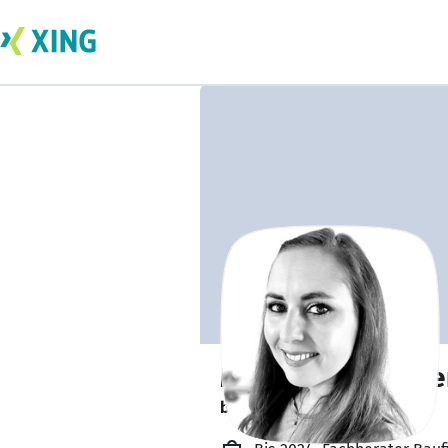
Melanie Heilwage
bildet sich zurzeit weiter. 🎓