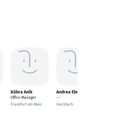
Kübra Anik
Andrea Ebner
Katharina Lang
Office Manager
---
Individualkundenbera
terin Kreissparkasse
Frankfurt am Main
Viechtach
Birkenfeld
Birkenfeld