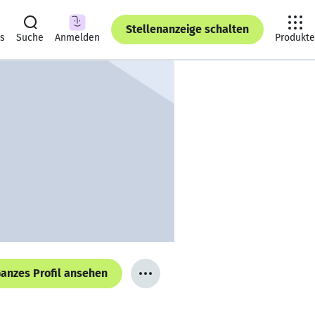
Stellenanzeige schalten
ts
Suche
Anmelden
Produkte
anzes Profil ansehen