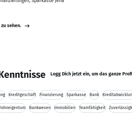
finanzierungen, Sparkasse Jena
e zu sehen.
Kenntnisse
Logg Dich jetzt ein, um das ganze Prof
ung
Kreditgeschäft
Finanzierung
Sparkasse
Bank
Kreditabwicklu
ohneigentum
Bankwesen
Immobilien
Teamfähigkeit
Zuverlässigk