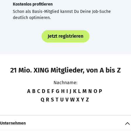
Kostenlos profitieren
Schon als Basis-Mitglied kannst Du Deine Job-Suche
deutlich optimieren.
Jetzt registrieren
21 Mio. XING Mitglieder, von A bis Z
Nachname:
A
B
C
D
E
F
G
H
I
J
K
L
M
N
O
P
Q
R
S
T
U
V
W
X
Y
Z
Unternehmen