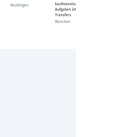
kaufmännische
Representative
Reutlingen
Aufgaben intern.
Berlin
Transfers
München