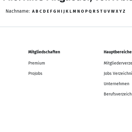
Nachname:
A
B
C
D
E
F
G
H
I
J
K
L
M
N
O
P
Q
R
S
T
U
V
W
X
Y
Z
Mitgliedschaften
Hauptbereiche
Premium
Mitgliederverz
ProJobs
Jobs Verzeichn
Unternehmen
Berufsverzeich