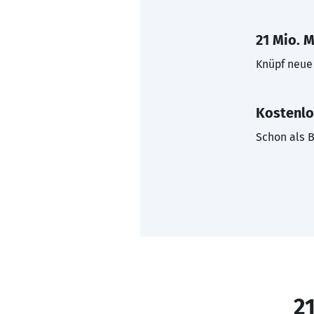
21 Mio. M
Knüpf neue 
Kostenlo
Schon als B
21