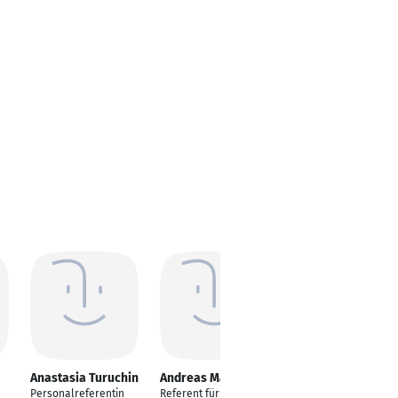
Anastasia Turuchin
Andreas Marmann
Marcel Jander
Personalreferentin
Referent für
Payroll Expert|HR