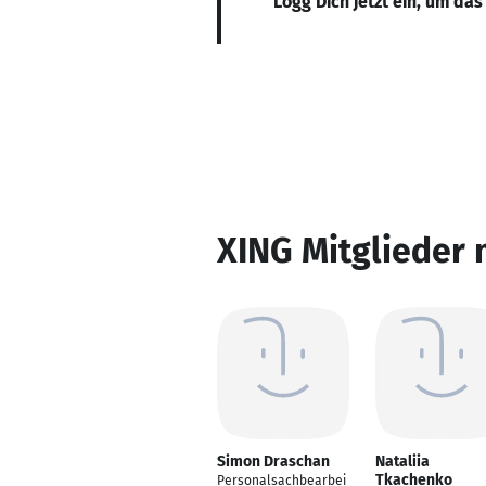
Logg Dich jetzt ein, um das
XING Mitglieder 
Simon Draschan
Nataliia
Tkachenko
Personalsachbearbei