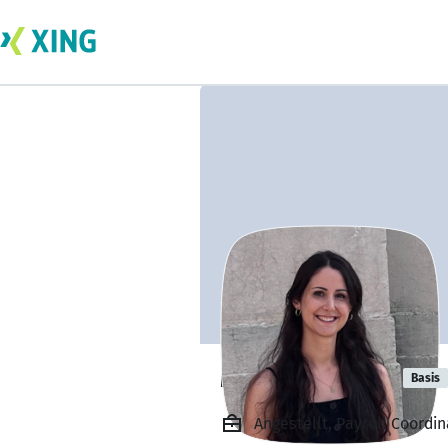
Melanie Popp
Basis
Angestellt, Payroll Coordin