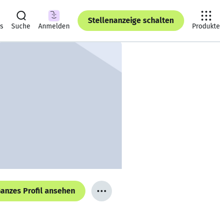
Stellenanzeige schalten
ts
Suche
Anmelden
Produkte
anzes Profil ansehen