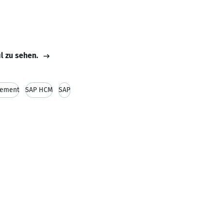
il zu sehen.
ement
SAP HCM
SAP