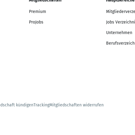
Mitgliedschaften
Hauptbereiche
Premium
Mitgliederverz
ProJobs
Jobs Verzeichn
Unternehmen
Berufsverzeich
edschaft kündigen
Tracking
Mitgliedschaften widerrufen