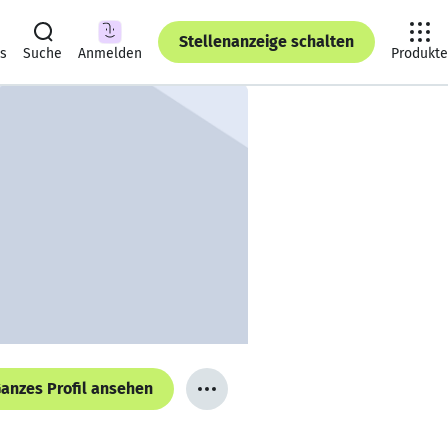
Stellenanzeige schalten
ts
Suche
Anmelden
Produkte
anzes Profil ansehen