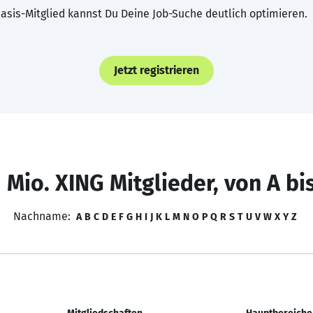
asis-Mitglied kannst Du Deine Job-Suche deutlich optimieren.
Jetzt registrieren
 Mio. XING Mitglieder, von A bi
Nachname:
A
B
C
D
E
F
G
H
I
J
K
L
M
N
O
P
Q
R
S
T
U
V
W
X
Y
Z