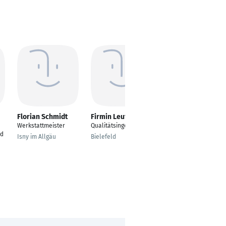
Florian Schmidt
Firmin Leutloff
Robin Auweiler
Werkstattmeister
Qualitätsingenieur
Ausbilder
ad
Isny im Allgäu
Bielefeld
Marienheide