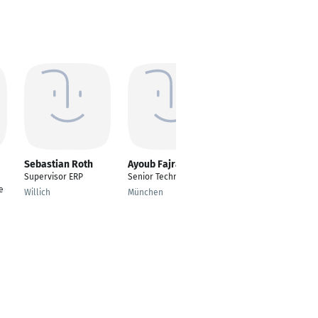
Sebastian Roth
Ayoub Fajraoui
Alexander Ryltsev
Supervisor ERP
Senior Technical Lead
IT-Projektleiter
e
Willich
München
Berlin