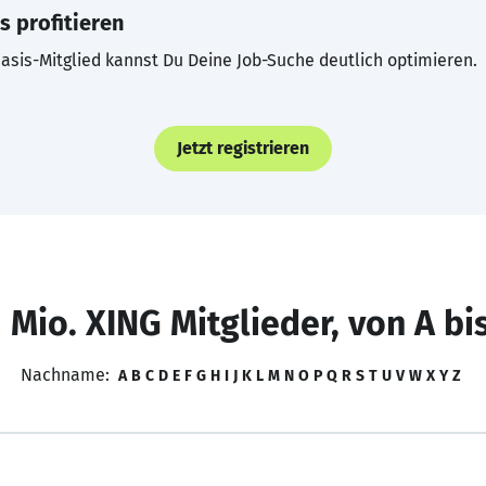
s profitieren
asis-Mitglied kannst Du Deine Job-Suche deutlich optimieren.
Jetzt registrieren
 Mio. XING Mitglieder, von A bi
Nachname:
A
B
C
D
E
F
G
H
I
J
K
L
M
N
O
P
Q
R
S
T
U
V
W
X
Y
Z