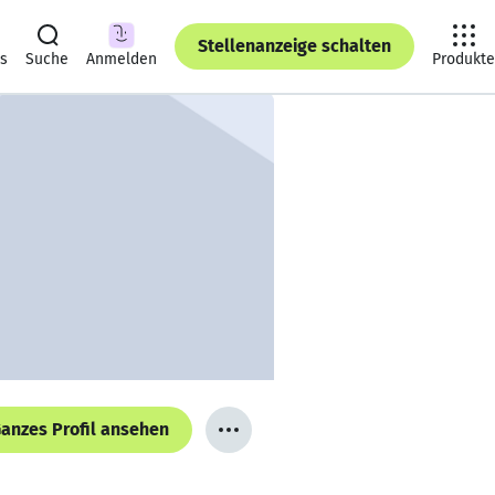
Stellenanzeige schalten
ts
Suche
Anmelden
Produkte
anzes Profil ansehen