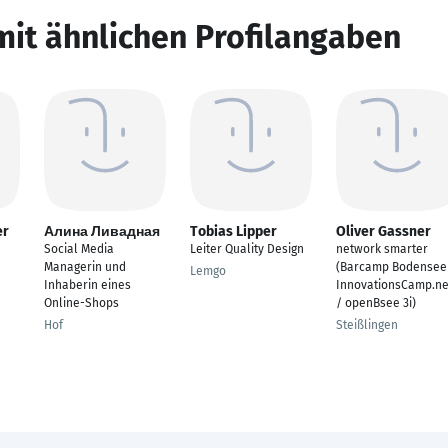
mit ähnlichen Profilangaben
er
Алина Ливадная
Tobias Lipper
Oliver Gassner
Social Media
Leiter Quality Design
network smarter
Managerin und
(Barcamp Bodensee
Lemgo
Inhaberin eines
InnovationsCamp.ne
Online-Shops
/ openBsee 3i)
Hof
Steißlingen