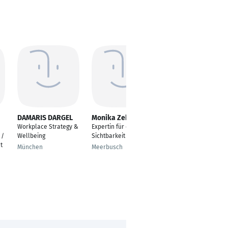
DAMARIS DARGEL
Monika Zehmisch
Florian Kayser
Workplace Strategy &
Expertin für digitale
Büroleiter
 /
Wellbeing
Sichtbarkeit
Wahlkreisbüro von
t
MdB Rasha Nasr
München
Meerbusch
Dresden