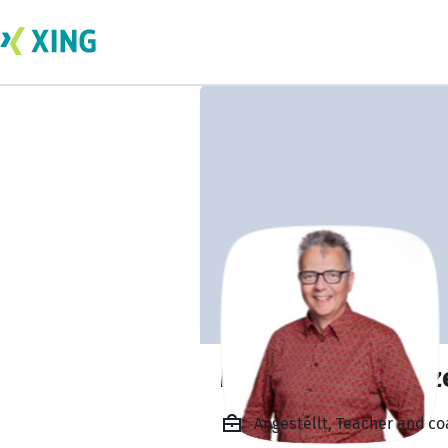
Melchior van Velz
Angestellt, Teacher and c