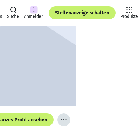
Stellenanzeige schalten
ts
Suche
Anmelden
Produkte
anzes Profil ansehen