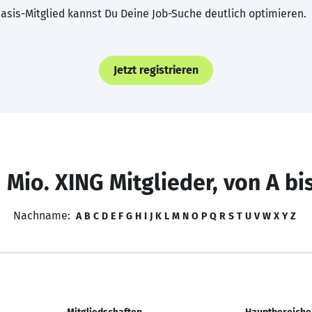
asis-Mitglied kannst Du Deine Job-Suche deutlich optimieren.
Jetzt registrieren
 Mio. XING Mitglieder, von A bi
Nachname:
A
B
C
D
E
F
G
H
I
J
K
L
M
N
O
P
Q
R
S
T
U
V
W
X
Y
Z