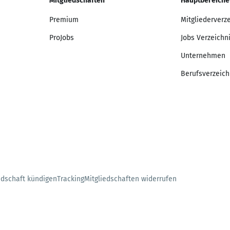
Mitgliedschaften
Hauptbereiche
Premium
Mitgliederverz
ProJobs
Jobs Verzeichn
Unternehmen
Berufsverzeich
edschaft kündigen
Tracking
Mitgliedschaften widerrufen