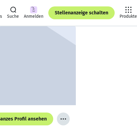
Stellenanzeige schalten
ts
Suche
Anmelden
Produkte
anzes Profil ansehen