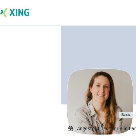
Melina Arndt
Basis
Angestellt, Partnerin in P