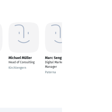
Michael Müller
Marc Senges
Rosa Prades Royo
Head of Consulting
Digital Marketing
Operative
Manager
Projekteinkäuferin
Kirchlengern
Paterna
Hamburg