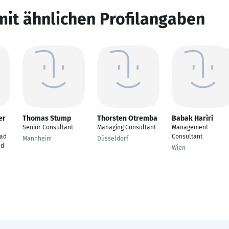
mit ähnlichen Profilangaben
er
Thomas Stump
Thorsten Otremba
Babak Hariri
Senior Consultant
Managing Consultant
Management
ad
Consultant
Mannheim
Düsseldorf
nd
Wien