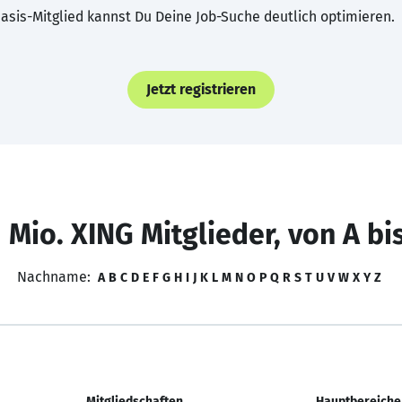
asis-Mitglied kannst Du Deine Job-Suche deutlich optimieren.
Jetzt registrieren
 Mio. XING Mitglieder, von A bi
Nachname:
A
B
C
D
E
F
G
H
I
J
K
L
M
N
O
P
Q
R
S
T
U
V
W
X
Y
Z
Mitgliedschaften
Hauptbereiche